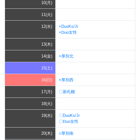
10(月)
11(火)
12(水)
×DuoKs/Jr
×Ⅾuo女性
13(木)
14(金)
×厚別北
15(土)
16(日)
×厚別西
17(月)
〇新札幌
18(火)
19(水)
〇DuoKs/Jr
〇Ⅾuo女性
20(木)
○厚別南