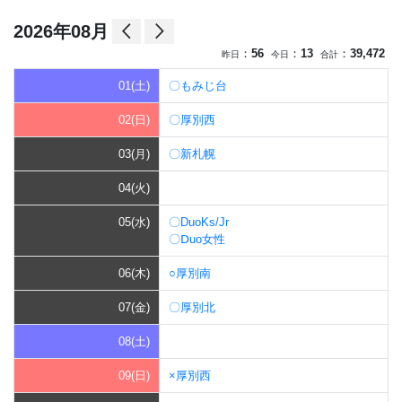
arrow_back_ios
arrow_forward_ios
2026年08月
：
56
：
13
：
39,472
昨日
今日
合計
01(土)
〇もみじ台
02(日)
〇厚別西
03(月)
〇新札幌
04(火)
05(水)
〇DuoKs/Jr
〇Ⅾuo女性
06(木)
○厚別南
07(金)
〇厚別北
08(土)
09(日)
×厚別西