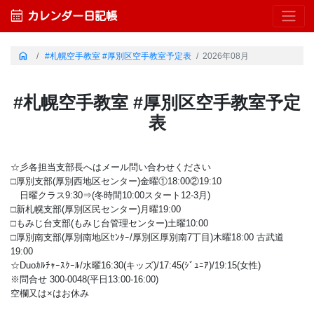
calendar_month
カレンダー日記帳
home
#札幌空手教室 #厚別区空手教室予定表
2026年08月
#札幌空手教室 #厚別区空手教室予定
表
☆彡各担当支部長へはメール問い合わせください
□厚別支部(厚別西地区センター)金曜①18:00②19:10
日曜クラス9:30⇒(冬時間10:00スタート12-3月)
□新札幌支部(厚別区民センター)月曜19:00
□もみじ台支部(もみじ台管理センター)土曜10:00
□厚別南支部(厚別南地区ｾﾝﾀｰ/厚別区厚別南7丁目)木曜18:00 古武道
19:00
☆Duoｶﾙﾁｬｰｽｸｰﾙ/水曜16:30(キッズ)/17:45(ｼﾞｭﾆｱ)/19:15(女性)
※問合せ 300-0048(平日13:00-16:00)
空欄又は×はお休み