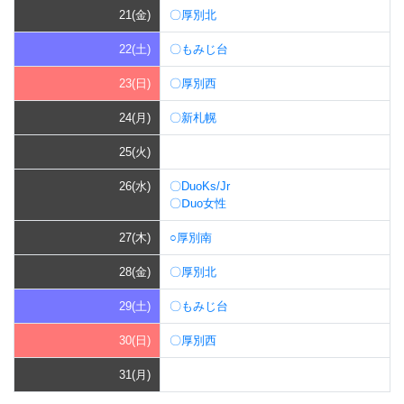
21(金)
〇厚別北
22(土)
〇もみじ台
23(日)
〇厚別西
24(月)
〇新札幌
25(火)
26(水)
〇DuoKs/Jr
〇Ⅾuo女性
27(木)
○厚別南
28(金)
〇厚別北
29(土)
〇もみじ台
30(日)
〇厚別西
31(月)